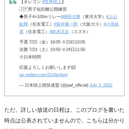
【オレゴン
#世界陸上
】
🇯🇵男子短距離公開練習
◆男子4×100mリレー
#栁田大輝
（東洋大学）
#上山
紘輝
（住友電工）
#坂井隆一郎
（大阪ガス）
#小池祐
貴
（住友電工）
#鈴木涼太
（スズキ）
予選 7/22（金）18:05 ※23日10:05
決勝 7/23（土）19:50 ※24日11:50
※日本時間
応援よろしくお願いします🙌
pic.twitter.com/Zi10lw9gnl
— 日本陸上競技連盟 (@jaaf_official)
July 3, 2022
ただ、詳しい放送の日程は、このブログを書いた
時点は公表されていませんので、こちらは分かり