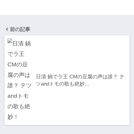
前の記事
日清 鍋でラ王 CMの豆腐の声は誰？ テ
ツandトモの歌も絶妙…