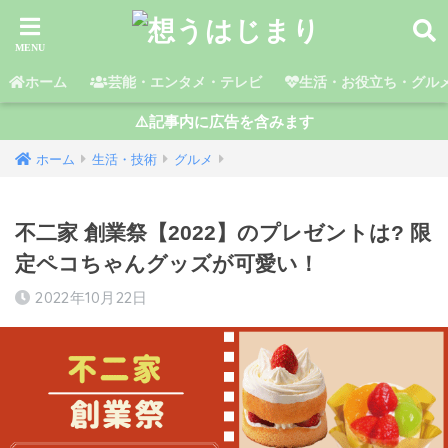
ホーム
芸能・エンタメ・テレビ
生活・お役立ち・グル
⚠️記事内に広告を含みます
ホーム
生活・技術
グルメ
不二家 創業祭【2022】のプレゼントは? 限
定ペコちゃんグッズが可愛い！
2022年10月22日