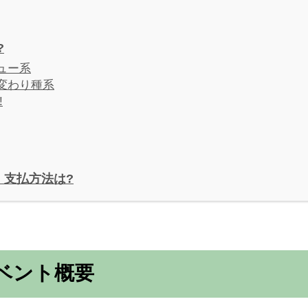
?
ニュー系
と変わり種系
!
・支払方法は?
イベント概要