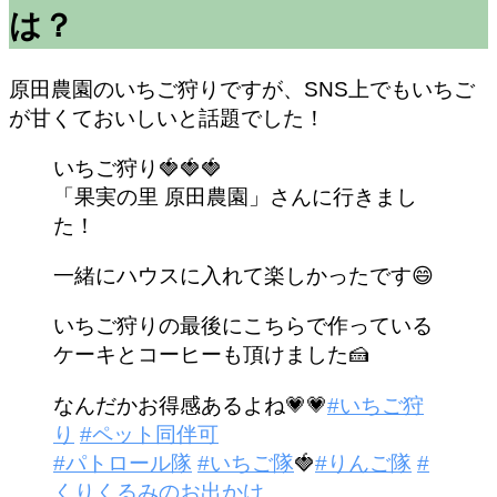
は？
原田農園のいちご狩りですが、SNS上でもいちご
が甘くておいしいと話題でした！
いちご狩り🍓🍓🍓
「果実の里 原田農園」さんに行きまし
た！
一緒にハウスに入れて楽しかったです😄
いちご狩りの最後にこちらで作っている
ケーキとコーヒーも頂けました🍰
なんだかお得感あるよね💗💗
#いちご狩
り
#ペット同伴可
#パトロール隊
#いちご隊
🍓
#りんご隊
#
くりくるみのお出かけ