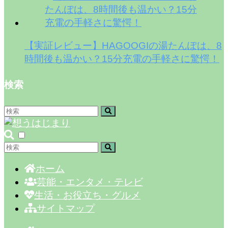
【実証レビュー】HAGOOGIの湯たんぽは、8
時間後も温かい？15分充電の手軽さに驚愕！
検索
ホーム
芸能・エンタメ・テレビ
生活・お役立ち・グルメ
サイトマップ