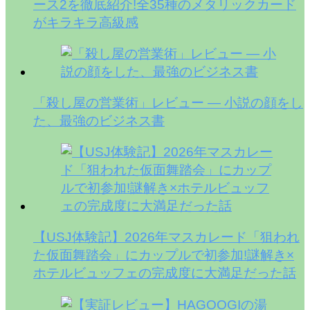
ース2を徹底紹介!全35種のメタリックカード
がキラキラ高級感
「殺し屋の営業術」レビュー — 小説の顔をし
た、最強のビジネス書
【USJ体験記】2026年マスカレード「狙われ
た仮面舞踏会」にカップルで初参加!謎解き×
ホテルビュッフェの完成度に大満足だった話