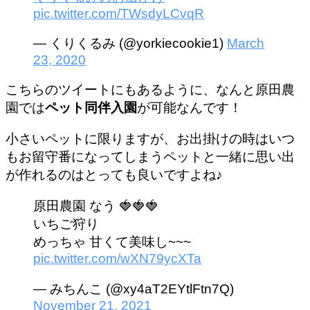
pic.twitter.com/TWsdyLCvqR
— くりくるみ (@yorkiecookie1)
March
23, 2020
こちらのツイートにもあるように、なんと原田農
園では
ペット同伴入園
が可能なんです！
小さいペットに限りますが、お出掛けの時はいつ
もお留守番になってしまうペットと一緒に思い出
が作れるのはとっても良いですよね♪
原田農園 なう 🍓🍓🍓
いちご狩り
めっちゃ 甘くて美味し~~~
pic.twitter.com/wXN79ycXTa
— みちんこ (@xy4aT2EYtlFtn7Q)
November 21, 2021