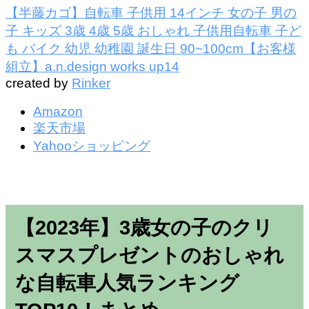
【半藤カゴ】自転車 子供用 14インチ 女の子 男の
子 キッズ 3歳 4歳 5歳 おしゃれ 子供用自転車 子ど
も バイク 幼児 幼稚園 誕生日 90~100cm【お客様
組立】a.n.design works up14
created by
Rinker
Amazon
楽天市場
Yahooショッピング
【2023年】3歳女の子のクリ
スマスプレゼントのおしゃれ
な自転車人気ランキング