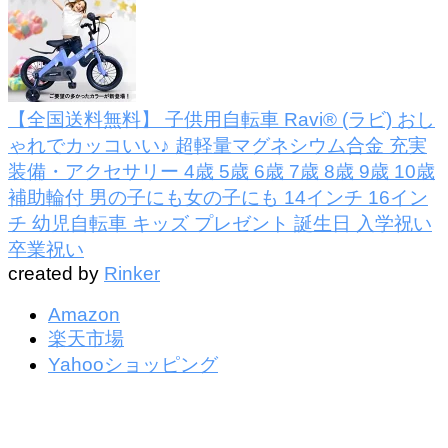
【全国送料無料】 子供用自転車 Ravi® (ラビ) おし
ゃれでカッコいい♪ 超軽量マグネシウム合金 充実
装備・アクセサリー 4歳 5歳 6歳 7歳 8歳 9歳 10歳
補助輪付 男の子にも女の子にも 14インチ 16イン
チ 幼児自転車 キッズ プレゼント 誕生日 入学祝い
卒業祝い
created by
Rinker
Amazon
楽天市場
Yahooショッピング