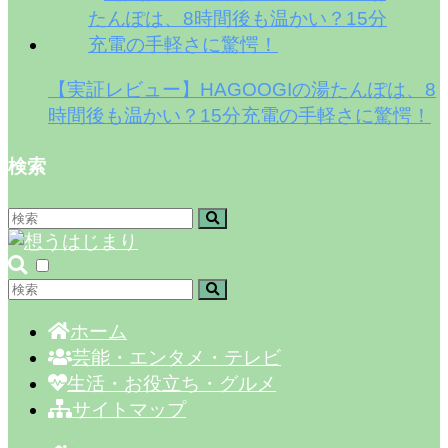
【実証レビュー】HAGOOGIの湯たんぽは、8
時間後も温かい？15分充電の手軽さに驚愕！
検索
ホーム
芸能・エンタメ・テレビ
生活・お役立ち・グルメ
サイトマップ