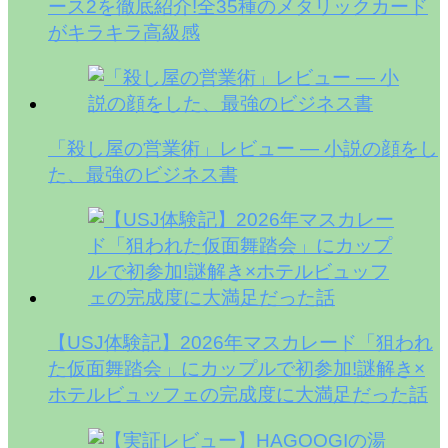
ース2を徹底紹介!全35種のメタリックカード
がキラキラ高級感
「殺し屋の営業術」レビュー — 小説の顔をし
た、最強のビジネス書
【USJ体験記】2026年マスカレード「狙われ
た仮面舞踏会」にカップルで初参加!謎解き×
ホテルビュッフェの完成度に大満足だった話