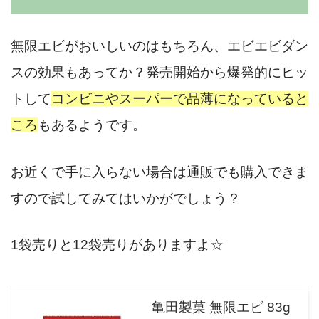
無限エビがおいしいのはもちろん、エビエビダン
スの効果もあってか？発売開始から爆発的にヒッ
トして
コンビニやスーパーで品薄になっていると
ころ
もあるようです。
お近くで手に入らない場合は通販でも購入できま
すので試してみてはいかがでしょう？
1袋売りと12袋売りがありますよ☆
亀田製菓 無限エビ 83g