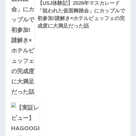
【USJ体験記】2026年マスカレード
「狙われた仮面舞踏会」にカップルで
初参加!謎解き×ホテルビュッフェの完
成度に大満足だった話