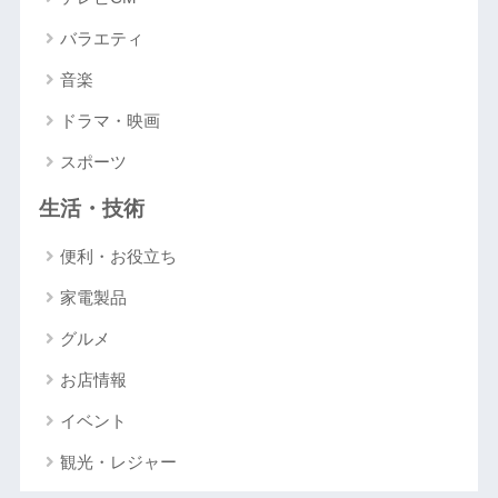
バラエティ
音楽
ドラマ・映画
スポーツ
生活・技術
便利・お役立ち
家電製品
グルメ
お店情報
イベント
観光・レジャー