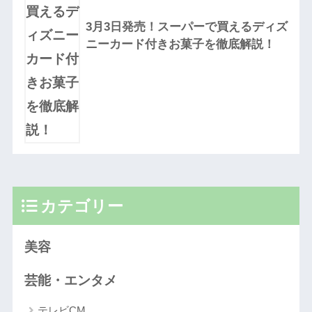
3月3日発売！スーパーで買えるディズ
ニーカード付きお菓子を徹底解説！
カテゴリー
美容
芸能・エンタメ
テレビCM