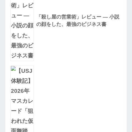
「殺し屋の営業術」レビュー — 小説
の顔をした、最強のビジネス書