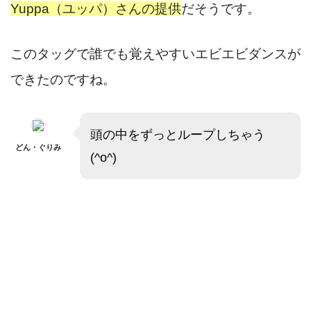
Yuppa（ユッパ）さんの提供
だそうです。
このタッグで誰でも覚えやすいエビエビダンスが
できたのですね。
頭の中をずっとループしちゃう
どん・ぐりみ
(^o^)