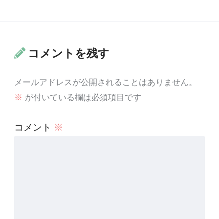
コメントを残す
メールアドレスが公開されることはありません。
※
が付いている欄は必須項目です
コメント
※