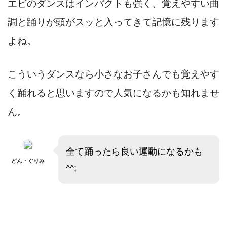
エビのダンスはインパクトも強く、覚えやすい曲
調と踊りが頭がスッと入ってきて記憶に残ります
よね。
こういうダンスなら小さなお子さんでも覚えやす
く踊れると思いますので人気になるかも知れませ
ん。
全て踊ったら良い運動になるかも
どん・ぐりみ
^^;