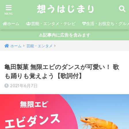
ホーム
芸能・エンタメ・テレビ
生活・お役立ち・グル
⚠️記事内に広告を含みます
ホーム
芸能・エンタメ
亀田製菓 無限エビのダンスが可愛い！ 歌
も踊りも覚えよう【歌詞付】
2021年6月7日