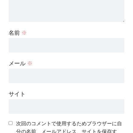
名前
※
メール
※
サイト
次回のコメントで使用するためブラウザーに自
分の名前、メールアドレス、サイトを保存す