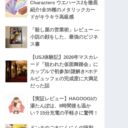
Characters ウエハース2を徹底
紹介!全35種のメタリックカー
ドがキラキラ高級感
「殺し屋の営業術」レビュー —
小説の顔をした、最強のビジネ
ス書
【USJ体験記】2026年マスカレ
ード「狙われた仮面舞踏会」に
カップルで初参加!謎解き×ホテ
ルビュッフェの完成度に大満足
だった話
【実証レビュー】HAGOOGIの
湯たんぽは、8時間後も温か
い？15分充電の手軽さに驚愕！
ドンキのごまにんにくの評判