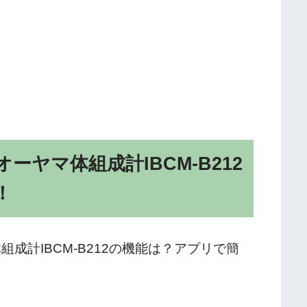
ヤマ体組成計IBCM-B212
！