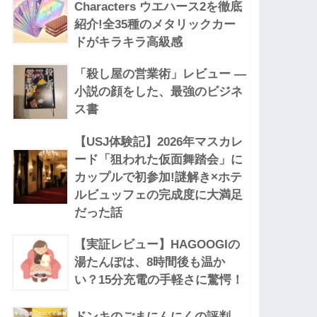
Characters ウエハース2を徹底
紹介!全35種のメタリックカー
ドがキラキラ高級感
「殺し屋の営業術」レビュー —
小説の顔をした、最強のビジネ
ス書
【USJ体験記】2026年マスカレ
ード「狙われた仮面舞踏会」に
カップルで初参加!謎解き×ホテ
ルビュッフェの完成度に大満足
だった話
【実証レビュー】HAGOOGIの
湯たんぽは、8時間後も温か
い？15分充電の手軽さに驚愕！
ドンキのごまにんにくの評判