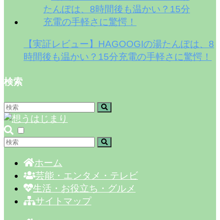
【実証レビュー】HAGOOGIの湯たんぽは、8
時間後も温かい？15分充電の手軽さに驚愕！
検索
ホーム
芸能・エンタメ・テレビ
生活・お役立ち・グルメ
サイトマップ