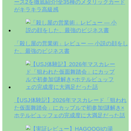
ース2を徹底紹介!全35種のメタリックカード
がキラキラ高級感
「殺し屋の営業術」レビュー — 小説の顔をし
た、最強のビジネス書
【USJ体験記】2026年マスカレード「狙われ
た仮面舞踏会」にカップルで初参加!謎解き×
ホテルビュッフェの完成度に大満足だった話