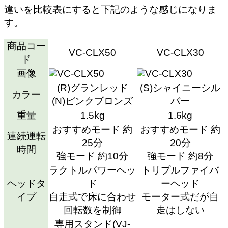
違いを比較表にすると下記のような感じになりま
す。
商品コー
VC-CLX
50
VC-CLX
30
ド
画像
(R)グランレッド
(S)シャイニーシル
カラー
(N)ピンクブロンズ
バー
重量
1.5
kg
1.6kg
おすすめモード
約
おすすめモード 約
連続運転
25分
20分
時間
強モード
約10分
強モード 約8分
ラクトルパワーヘッ
トリプルファイバ
ヘッドタ
ド
ーヘッド
イプ
自走式で床に合わせ
モーター式だが自
回転数を制御
走はしない
専用スタンド(VJ-