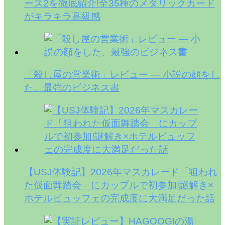
ース2を徹底紹介!全35種のメタリックカード
がキラキラ高級感
「殺し屋の営業術」レビュー — 小説の顔をし
た、最強のビジネス書
【USJ体験記】2026年マスカレード「狙われ
た仮面舞踏会」にカップルで初参加!謎解き×
ホテルビュッフェの完成度に大満足だった話