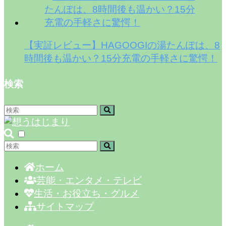
【実証レビュー】HAGOOGIの湯たんぽは、8
時間後も温かい？15分充電の手軽さに驚愕！
検索
ホーム
芸能・エンタメ・テレビ
生活・お役立ち・グルメ
サイトマップ