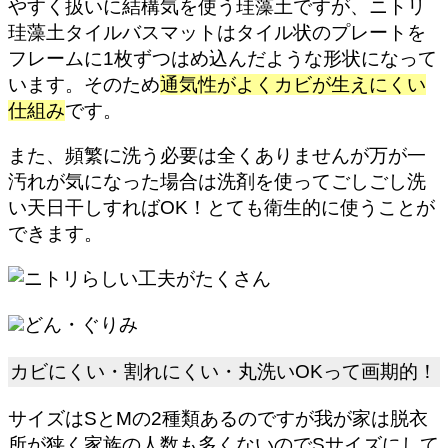
やすく扱いに結構気を使う珪藻土ですが、ニトリ
珪藻土タイルバスマットはタイル状のプレートを
フレームに1枚ずつはめ込んだような形状になって
います。そのため
通気性がよくカビが生えにくい
仕組み
です。
また、頻繁に洗う必要は全くありませんが万が一
汚れが気になった場合は
洗剤を使ってごしごし洗
い天日干しすればOK！
とても衛生的に使うことが
できます。
どん・ぐりみ
カビにくい・割れにくい・丸洗いOKって画期的！
サイズはSとMの2種類あるのですが我が家は脱衣
所が狭く家族の人数も多くないのでSサイズにして