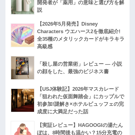
開発者が「薬用」の意味と選び方を解
説
【2026年5月発売】Disney
Characters ウエハース2を徹底紹介!
全35種のメタリックカードがキラキラ
高級感
「殺し屋の営業術」レビュー — 小説
の顔をした、最強のビジネス書
【USJ体験記】2026年マスカレード
「狙われた仮面舞踏会」にカップルで
初参加!謎解き×ホテルビュッフェの完
成度に大満足だった話
【実証レビュー】HAGOOGIの湯たん
ぽは、8時間後も温かい？15分充電の