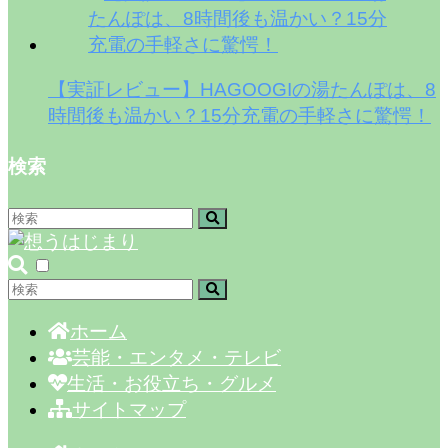
【実証レビュー】HAGOOGIの湯たんぽは、8
時間後も温かい？15分充電の手軽さに驚愕！
検索
ホーム
芸能・エンタメ・テレビ
生活・お役立ち・グルメ
サイトマップ