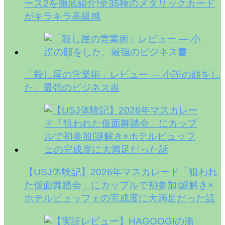
ース2を徹底紹介!全35種のメタリックカード
がキラキラ高級感
「殺し屋の営業術」レビュー — 小説の顔をし
た、最強のビジネス書
【USJ体験記】2026年マスカレード「狙われ
た仮面舞踏会」にカップルで初参加!謎解き×
ホテルビュッフェの完成度に大満足だった話