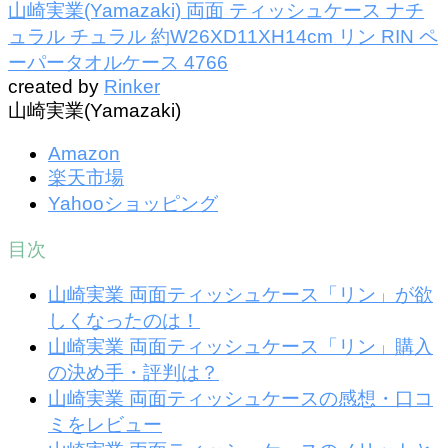
山崎実業(Yamazaki) 両面 ティッシュケース ナチ
ュラル チュラル 約W26XD11XH14cm リン RIN ペ
ーパータオルケース 4766
created by
Rinker
山崎実業(Yamazaki)
Amazon
楽天市場
Yahooショッピング
目次
山崎実業 両面ティッシュケース「リン」が欲
しくなったのは！
山崎実業 両面ティッシュケース「リン」購入
の決め手・評判は？
山崎実業 両面ティッシュケースの感想・口コ
ミをレビュー