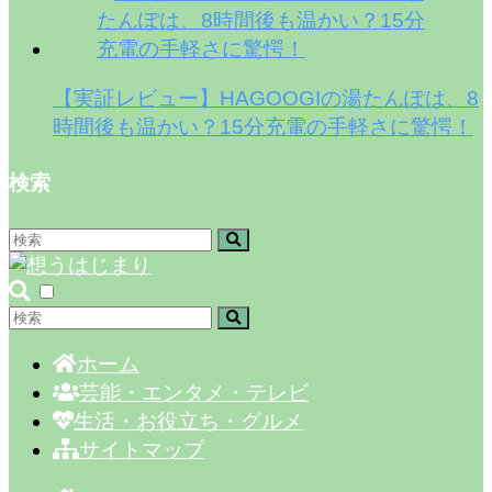
【実証レビュー】HAGOOGIの湯たんぽは、8
時間後も温かい？15分充電の手軽さに驚愕！
検索
ホーム
芸能・エンタメ・テレビ
生活・お役立ち・グルメ
サイトマップ