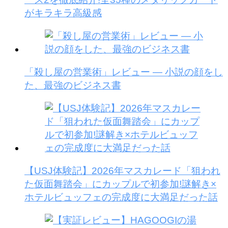
がキラキラ高級感
「殺し屋の営業術」レビュー — 小説の顔をし
た、最強のビジネス書
【USJ体験記】2026年マスカレード「狙われ
た仮面舞踏会」にカップルで初参加!謎解き×
ホテルビュッフェの完成度に大満足だった話