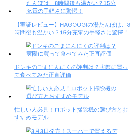
【実証レビュー】HAGOOGIの湯たんぽは、8
時間後も温かい？15分充電の手軽さに驚愕！
ドンキのごまにんにくの評判は？実際に買っ
て食べてみた正直評価
忙しい人必見！ロボット掃除機の選び方とお
すすめモデル