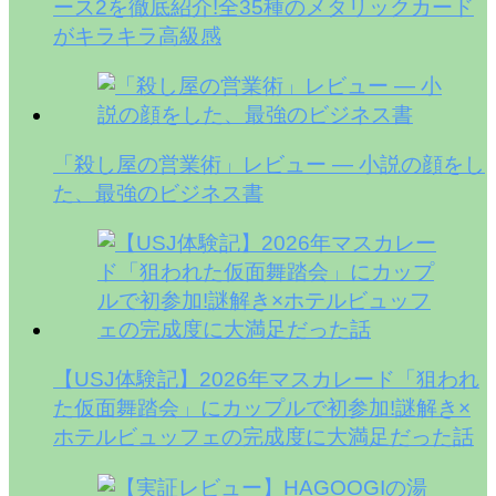
ース2を徹底紹介!全35種のメタリックカード
がキラキラ高級感
「殺し屋の営業術」レビュー — 小説の顔をし
た、最強のビジネス書
【USJ体験記】2026年マスカレード「狙われ
た仮面舞踏会」にカップルで初参加!謎解き×
ホテルビュッフェの完成度に大満足だった話