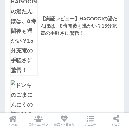
【実証レビュー】HAGOOGIの湯た
んぽは、8時間後も温かい？15分充
電の手軽さに驚愕！
ドンキのごまにんにくの評判は？実際
に買って食べてみた正直評価
ホーム
芸能・エンタメ
生活・お役立ち
メニュー
シェア