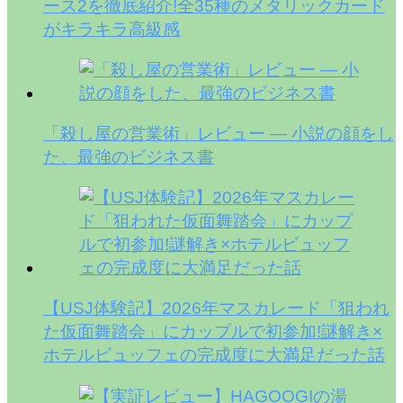
ース2を徹底紹介!全35種のメタリックカード
がキラキラ高級感
「殺し屋の営業術」レビュー — 小説の顔をし
た、最強のビジネス書
【USJ体験記】2026年マスカレード「狙われ
た仮面舞踏会」にカップルで初参加!謎解き×
ホテルビュッフェの完成度に大満足だった話