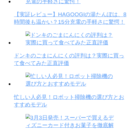
【実証レビュー】HAGOOGIの湯たんぽは、8
時間後も温かい？15分充電の手軽さに驚愕！
ドンキのごまにんにくの評判は？実際に買っ
て食べてみた正直評価
忙しい人必見！ロボット掃除機の選び方とお
すすめモデル