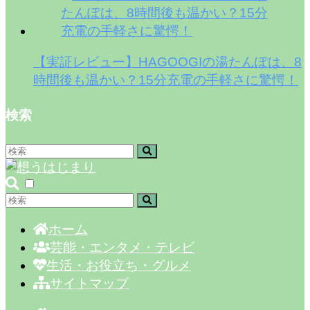
【実証レビュー】HAGOOGIの湯たんぽは、8
時間後も温かい？15分充電の手軽さに驚愕！
検索
ホーム
芸能・エンタメ・テレビ
生活・お役立ち・グルメ
サイトマップ