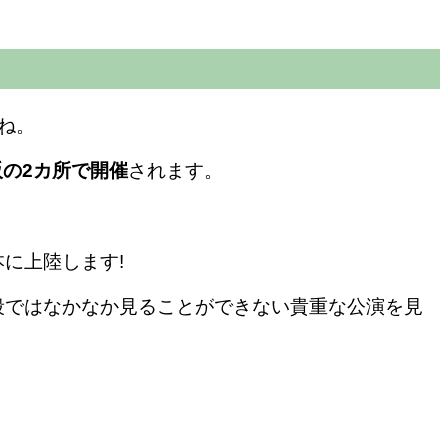
ね。
阪の2カ所で開催
されます。
に上陸します!
段ではなかなか見ることができない
貴重な公演を見