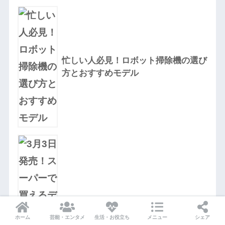
忙しい人必見！ロボット掃除機の選び
方とおすすめモデル
3月3日発売！スーパーで買えるディズ
ニーカード付きお菓子を徹底解説！
ホーム
芸能・エンタメ
生活・お役立ち
メニュー
シェア