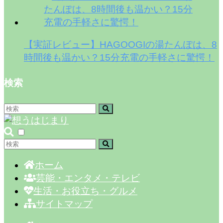
【実証レビュー】HAGOOGIの湯たんぽは、8
時間後も温かい？15分充電の手軽さに驚愕！
検索
ホーム
芸能・エンタメ・テレビ
生活・お役立ち・グルメ
サイトマップ