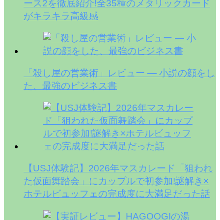
ース2を徹底紹介!全35種のメタリックカード
がキラキラ高級感
「殺し屋の営業術」レビュー — 小説の顔をし
た、最強のビジネス書
【USJ体験記】2026年マスカレード「狙われ
た仮面舞踏会」にカップルで初参加!謎解き×
ホテルビュッフェの完成度に大満足だった話