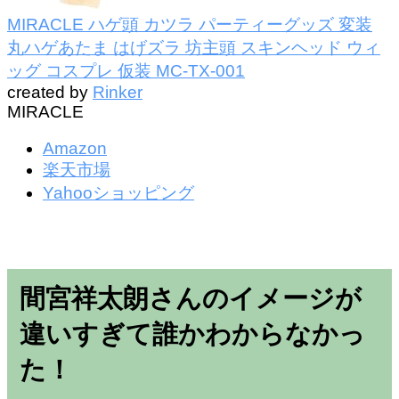
MIRACLE ハゲ頭 カツラ パーティーグッズ 変装
丸ハゲあたま はげズラ 坊主頭 スキンヘッド ウィ
ッグ コスプレ 仮装 MC-TX-001
created by
Rinker
MIRACLE
Amazon
楽天市場
Yahooショッピング
間宮祥太朗さんのイメージが
違いすぎて誰かわからなかっ
た！