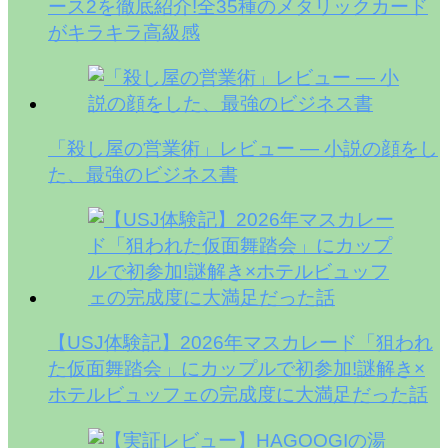
ース2を徹底紹介!全35種のメタリックカード
がキラキラ高級感
「殺し屋の営業術」レビュー — 小説の顔をし
た、最強のビジネス書
【USJ体験記】2026年マスカレード「狙われ
た仮面舞踏会」にカップルで初参加!謎解き×
ホテルビュッフェの完成度に大満足だった話