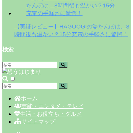
【実証レビュー】HAGOOGIの湯たんぽは、8
時間後も温かい？15分充電の手軽さに驚愕！
検索
ホーム
芸能・エンタメ・テレビ
生活・お役立ち・グルメ
サイトマップ