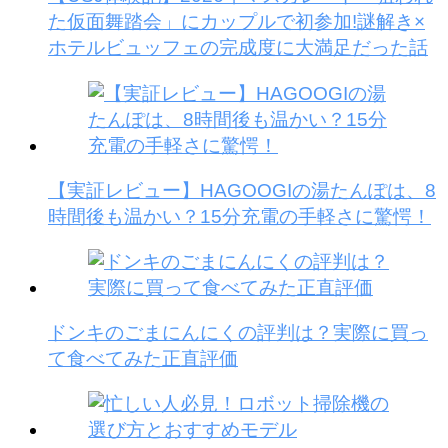
た仮面舞踏会」にカップルで初参加!謎解き×
ホテルビュッフェの完成度に大満足だった話
【実証レビュー】HAGOOGIの湯たんぽは、8
時間後も温かい？15分充電の手軽さに驚愕！
ドンキのごまにんにくの評判は？実際に買っ
て食べてみた正直評価