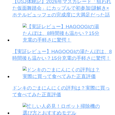
【USJ体験記】2026年マスカレード「狙われ
た仮面舞踏会」にカップルで初参加!謎解き×
ホテルビュッフェの完成度に大満足だった話
【実証レビュー】HAGOOGIの湯たんぽは、8
時間後も温かい？15分充電の手軽さに驚愕！
ドンキのごまにんにくの評判は？実際に買っ
て食べてみた正直評価