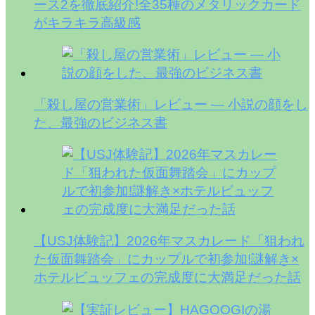
ース2を徹底紹介!全35種のメタリックカード
がキラキラ高級感
「殺し屋の営業術」レビュー — 小説の顔をし
た、最強のビジネス書
【USJ体験記】2026年マスカレード「狙われ
た仮面舞踏会」にカップルで初参加!謎解き×
ホテルビュッフェの完成度に大満足だった話