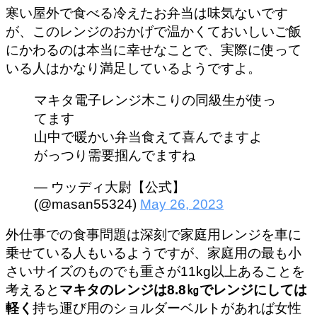
寒い屋外で食べる冷えたお弁当は味気ないです
が、このレンジのおかげで温かくておいしいご飯
にかわるのは本当に幸せなことで、実際に使って
いる人はかなり満足しているようですよ。
マキタ電子レンジ木こりの同級生が使っ
てます
山中で暖かい弁当食えて喜んでますよ
がっつり需要掴んでますね
— ウッディ大尉【公式】
(@masan55324)
May 26, 2023
外仕事での食事問題は深刻で家庭用レンジを車に
乗せている人もいるようですが、家庭用の最も小
さいサイズのものでも重さが11kg以上あることを
考えると
マキタのレンジは8.8㎏でレンジにしては
軽く
持ち運び用のショルダーベルトがあれば女性