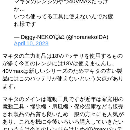
マキタのレンジのやつ40VMAXだっけ
か…
いつも使ってる工具に使えないんでお疲
れ様です
— Diggy-NEKO'🐺⚖ (@noranekoIDA)
April 10, 2023
マキタの主力商品は18Vバッテリを使用するもの
が多く今回のレンジには18Vは使えませんし、
40Vmaxは新しいシリーズのためマキタの古い製
品にはこのバッテリが使えないという欠点があり
ます。
マキタのメインは電動工具ですが近年は
家庭用の
電動工具・掃除機・扇風機・保冷温庫なども販売
され製品の品質も良い
ため一般の方々にも人気が
あり、これを機に今後いろいろ購入していきたい
という方は今回のレンジをはじめ40Vmaxバッテ