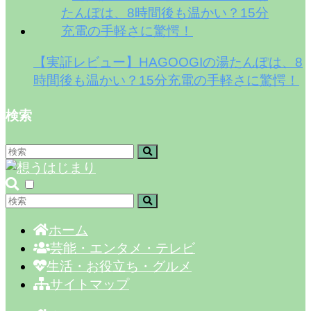
【実証レビュー】HAGOOGIの湯たんぽは、8
時間後も温かい？15分充電の手軽さに驚愕！
検索
ホーム
芸能・エンタメ・テレビ
生活・お役立ち・グルメ
サイトマップ