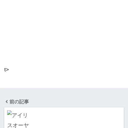
t>
前の記事