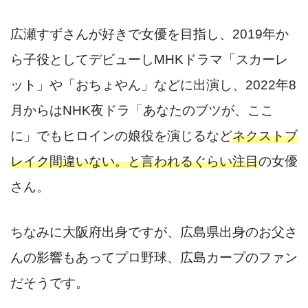
広瀬すずさんが好きで女優を目指し、2019年か
ら子役としてデビューしMHKドラマ「スカーレ
ット」や「おちょやん」などに出演し、2022年8
月からはNHK夜ドラ「あなたのブツが、ここ
に」でもヒロインの娘役を演じるなど
ネクストブ
レイク間違いない。と言われるぐらい注目
の女優
さん。
ちなみに大阪府出身ですが、広島県出身のお父さ
んの影響もあってプロ野球、広島カープのファン
だそうです。