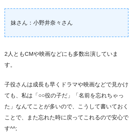
妹さん：小野井奈々さん
2人ともCMや映画などにも多数出演していま
す。
子役さんは成長も早くドラマや映画などで見かけ
ても、私は「○○役の子だ」「名前を忘れちゃっ
た」なんてことが多いので、こうして書いておく
ことで、また忘れた時に戻ってこれるので安心で
す^^;