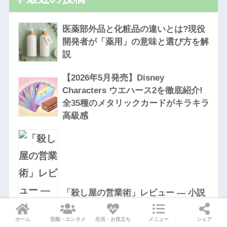
医薬部外品と化粧品の違いとは?現役
開発者が「薬用」の意味と選び方を解
説
【2026年5月発売】Disney
Characters ウエハース2を徹底紹介!
全35種のメタリックカードがキラキラ
高級感
「殺し屋の営業術」レビュー — 小説
の顔をした、最強のビジネス書
ホーム
芸能・エンタメ
生活・お役立ち
メニュー
シェア