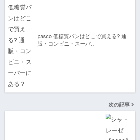
pasco 低糖質パンはどこで買える? 通
販・コンビニ・スーパ…
次の記事