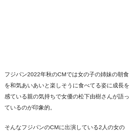
フジパン2022年秋のCMでは女の子の姉妹の朝食
を和気あいあいと楽しそうに食べてる姿に成長を
感ている親の気持ちで女優の松下由樹さんが語っ
ているのが印象的。
そんなフジパンのCMに出演している2人の女の