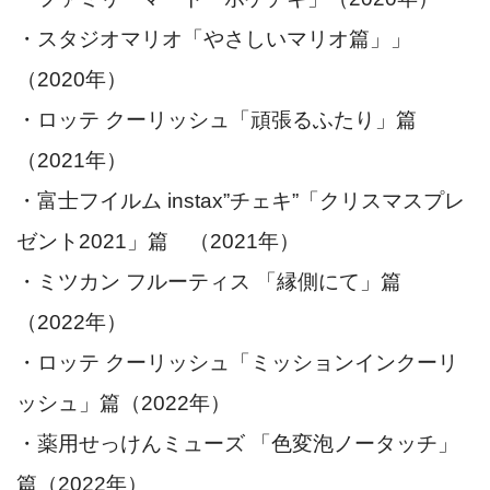
・スタジオマリオ「やさしいマリオ篇」」
（2020年）
・ロッテ クーリッシュ「頑張るふたり」篇
（2021年）
・富士フイルム instax”チェキ”「クリスマスプレ
ゼント2021」篇 （2021年）
・ミツカン フルーティス 「縁側にて」篇
（2022年）
・ロッテ クーリッシュ「ミッションインクーリ
ッシュ」篇（2022年）
・薬用せっけんミューズ 「色変泡ノータッチ」
篇（2022年）