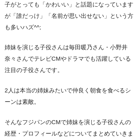
子がとっても「かわいい」と話題になっています
が「誰だっけ」「名前が思い出せない」という方
も多いハズ^^;
姉妹を演じる子役さんは毎田暖乃さん・小野井
奈々さんでテレビCMやドラマでも活躍している
注目の子役さんです。
2人は本当の姉妹みたいで仲良く朝食を食べるシ
ーンは素敵。
そんなフジパンのCMで姉妹を演じる子役さんの
経歴・プロフィールなどについてまとめていきま