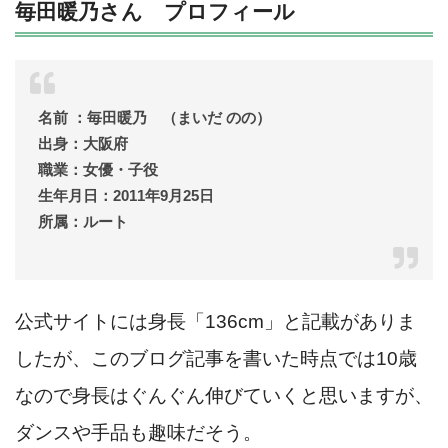
毎田暖乃さん プロフィール
名前 ：毎田暖乃 （まいだ のの）
出身：大阪府
職業：女優・子役
生年月日：2011年9月25日
所属：ルート
公式サイトには身長「136cm」と記載がありま
したが、このブログ記事を書いた時点では10歳
なので身長はぐんぐん伸びていくと思いますが、
ダンスや手品も趣味だそう。