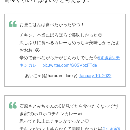
お昼ごはんは食べたかったやつ！
チキン、本当にほろほろで美味しかった😋
久しぶりに食べるカレーもめっちゃ美味しかったよ
おおお‼️😭
辛めで食べながら汗がじんわりでした💦
#すき家
#チ
キンカレー
pic.twitter.com/G0SVpzFTde
— あいこ⭐︎ (@haruram_lucky)
January 10, 2022
石原さとみちゃんのCM見てたら食べたくなって“す
き家”のホロホロチキンカレー🍛
思ってた以上にチキンがでっかい♡
チキンがホント柔らかくて美味しかった😊
#すき家
#