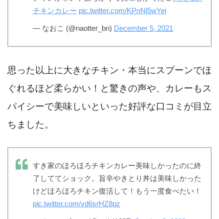
チキンカレー
pic.twitter.com/KPnNl5wYei
— なおこ (@naotter_bn)
December 5, 2021
思った以上に大きなチキン・本当にスプーンでほ
ぐれるほど柔らかい！と驚きの声や、カレーもス
パイシーで美味しいといった好評な口コミが目立
ちました。
すき家のほろほろチキンカレー美味しかったのに終
了しててショック。旨辛やきとり丼は美味しかった
けどほろほろチキン復活して！もう一度食べたい！
pic.twitter.com/vd6srHZ8pz