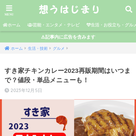
ホーム
芸能・エンタメ・テレビ
生活・お役立ち・グル
⚠️記事内に広告を含みます
ホーム
生活・技術
グルメ
すき家チキンカレー2023再販期間はいつま
で？値段・単品メニューも！
2023年12月5日