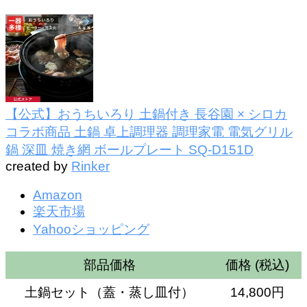
【公式】おうちいろり 土鍋付き 長谷園 × シロカ
コラボ商品 土鍋 卓上調理器 調理家電 電気グリル
鍋 深皿 焼き網 ボールプレート SQ-D151D
created by
Rinker
Amazon
楽天市場
Yahooショッピング
部品価格
価格 (税込)
土鍋セット（蓋・蒸し皿付）
14,800円