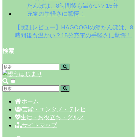
【実証レビュー】HAGOOGIの湯たんぽは、8
時間後も温かい？15分充電の手軽さに驚愕！
検索
ホーム
芸能・エンタメ・テレビ
生活・お役立ち・グルメ
サイトマップ