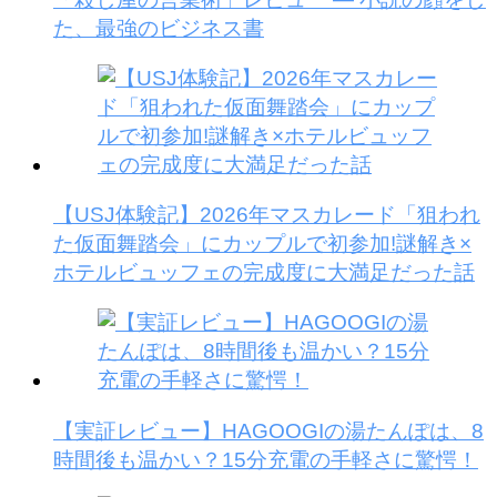
た、最強のビジネス書
【USJ体験記】2026年マスカレード「狙われ
た仮面舞踏会」にカップルで初参加!謎解き×
ホテルビュッフェの完成度に大満足だった話
【実証レビュー】HAGOOGIの湯たんぽは、8
時間後も温かい？15分充電の手軽さに驚愕！