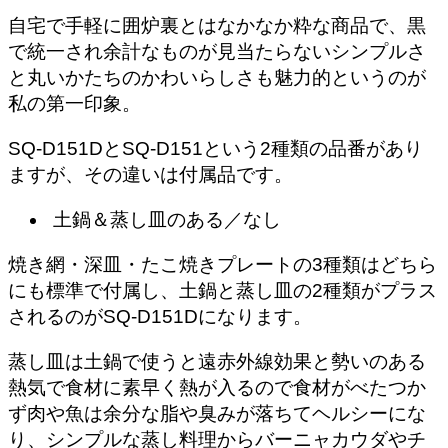
自宅で手軽に囲炉裏とはなかなか粋な商品で、黒
で統一され余計なものが見当たらないシンプルさ
と丸いかたちのかわいらしさも魅力的というのが
私の第一印象。
SQ-D151DとSQ-D151という2種類の品番があり
ますが、その違いは付属品です。
土鍋＆蒸し皿のある／なし
焼き網・深皿・たこ焼きプレートの3種類はどちら
にも標準で付属し、土鍋と蒸し皿の2種類がプラス
されるのがSQ-D151Dになります。
蒸し皿は土鍋で使うと
遠赤外線効果と勢いのある
熱気で食材に素早く熱が入るので食材がべたつか
ず
肉や魚は余分な脂や臭みが落ちてヘルシーにな
り、シンプルな蒸し料理からバーニャカウダやチ