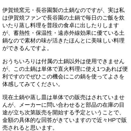
伊賀焼窯元・長谷園製の土鍋なのですが、実は私
は伊賀焼ファンで長谷園の土鍋で毎日のご飯を炊
いたり蒸し料理を普段の食卓に出したりします
が、
蓄熱性・保温性・遠赤外線効果に優ている土
鍋なので素材の味が活きた
ほんとに美味しい料理
ができるんですよ。
おうちいろりは付属の土鍋以外は使用できません
が、この土鍋は単体で直火料理に使え1つあれば便
利ですのでぜひこの機会にこの鍋を使ってよさを
体感してみてください。
現在土鍋や蒸し皿は単体での販売はされていませ
んが、メーカーに問い合わせると部品の在庫の目
途が立ち次第販売を開始する予定ということで、
金額の具体的な回答がきていますので近々HPで販
売されると思います。