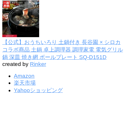
【公式】おうちいろり 土鍋付き 長谷園 × シロカ
コラボ商品 土鍋 卓上調理器 調理家電 電気グリル
鍋 深皿 焼き網 ボールプレート SQ-D151D
created by
Rinker
Amazon
楽天市場
Yahooショッピング