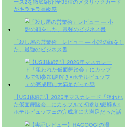
ース2を徹底紹介!全35種のメタリックカード
がキラキラ高級感
「殺し屋の営業術」レビュー — 小説の顔をし
た、最強のビジネス書
【USJ体験記】2026年マスカレード「狙われ
た仮面舞踏会」にカップルで初参加!謎解き×
ホテルビュッフェの完成度に大満足だった話