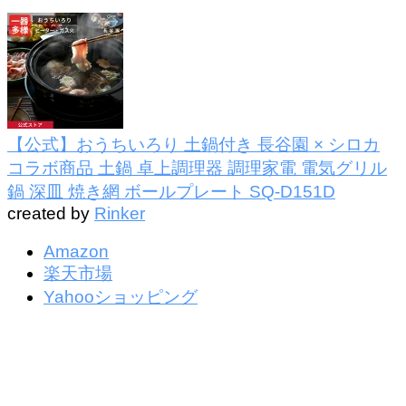
【公式】おうちいろり 土鍋付き 長谷園 × シロカ
コラボ商品 土鍋 卓上調理器 調理家電 電気グリル
鍋 深皿 焼き網 ボールプレート SQ-D151D
created by
Rinker
Amazon
楽天市場
Yahooショッピング