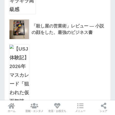
「殺し屋の営業術」レビュー — 小説
の顔をした、最強のビジネス書
【USJ体験記】2026年マスカレード
「狙われた仮面舞踏会」にカップルで
ホーム
芸能・エンタメ
生活・お役立ち
メニュー
シェア