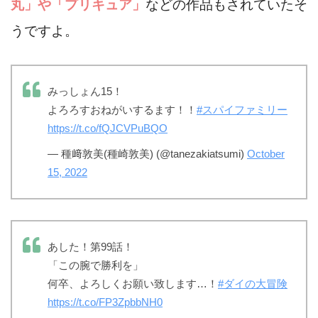
丸」や「プリキュア」
などの作品もされていたそ
うですよ。
みっしょん15！
よろろすおねがいするます！！
#スパイファミリー
https://t.co/fQJCVPuBQO
— 種﨑敦美(種崎敦美) (@tanezakiatsumi)
October
15, 2022
あした！第99話！
「この腕で勝利を」
何卒、よろしくお願い致します…！
#ダイの大冒険
https://t.co/FP3ZpbbNH0