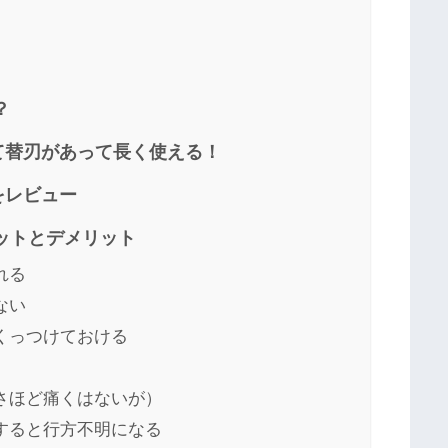
？
て替刃があって長く使える！
をレビュー
ットとデメリット
れる
ない
くっつけておける
さほど痛くはないが）
すると行方不明になる