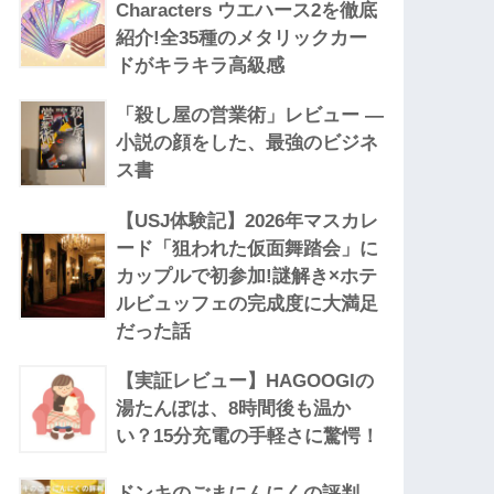
Characters ウエハース2を徹底
紹介!全35種のメタリックカー
ドがキラキラ高級感
「殺し屋の営業術」レビュー —
小説の顔をした、最強のビジネ
ス書
【USJ体験記】2026年マスカレ
ード「狙われた仮面舞踏会」に
カップルで初参加!謎解き×ホテ
ルビュッフェの完成度に大満足
だった話
【実証レビュー】HAGOOGIの
湯たんぽは、8時間後も温か
い？15分充電の手軽さに驚愕！
ドンキのごまにんにくの評判