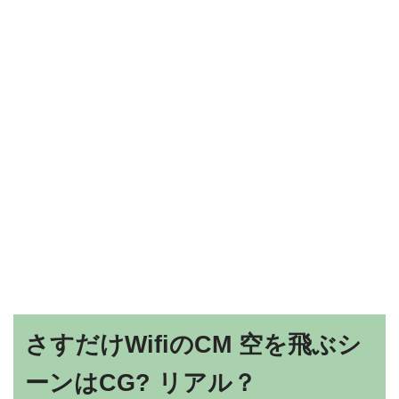
さすだけWifiのCM 空を飛ぶシ
ーンはCG? リアル？