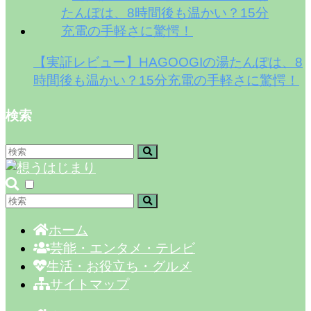
【実証レビュー】HAGOOGIの湯たんぽは、8
時間後も温かい？15分充電の手軽さに驚愕！
検索
ホーム
芸能・エンタメ・テレビ
生活・お役立ち・グルメ
サイトマップ