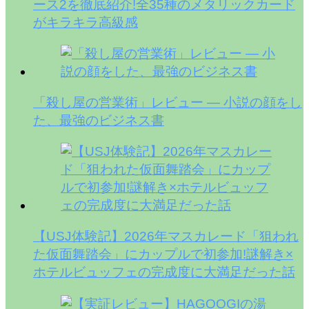
ース2を徹底紹介!全35種のメタリックカード
がキラキラ高級感
「殺し屋の営業術」レビュー — 小説の顔をし
た、最強のビジネス書
【USJ体験記】2026年マスカレード「狙われ
た仮面舞踏会」にカップルで初参加!謎解き×
ホテルビュッフェの完成度に大満足だった話