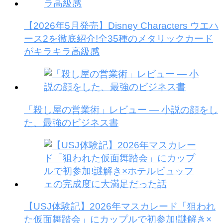
【2026年5月発売】Disney Characters ウエハ
ース2を徹底紹介!全35種のメタリックカード
がキラキラ高級感
「殺し屋の営業術」レビュー — 小説の顔をし
た、最強のビジネス書
【USJ体験記】2026年マスカレード「狙われ
た仮面舞踏会」にカップルで初参加!謎解き×