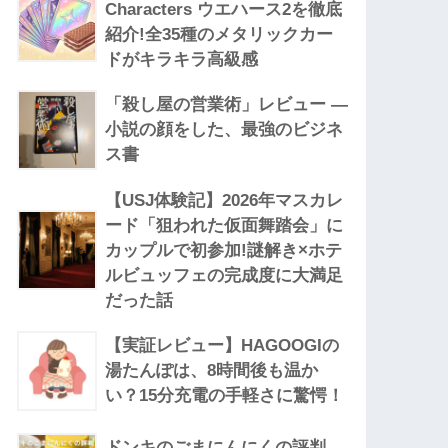
Characters ウエハース2を徹底
紹介!全35種のメタリックカー
ドがキラキラ高級感
「殺し屋の営業術」レビュー —
小説の顔をした、最強のビジネ
ス書
【USJ体験記】2026年マスカレ
ード「狙われた仮面舞踏会」に
カップルで初参加!謎解き×ホテ
ルビュッフェの完成度に大満足
だった話
【実証レビュー】HAGOOGIの
湯たんぽは、8時間後も温か
い？15分充電の手軽さに驚愕！
ドンキのごまにんにくの評判