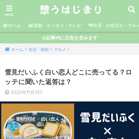
ホーム
芸能・エンタメ・テレビ
生活・お役立ち・グル
⚠️記事内に広告を含みます
ホーム
生活・技術
グルメ
雪見だいふく白い恋人どこに売ってる？ロ
ッテに聞いた返答は？
2023年11月9日