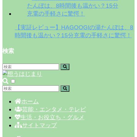
【実証レビュー】HAGOOGIの湯たんぽは、8
時間後も温かい？15分充電の手軽さに驚愕！
検索
ホーム
芸能・エンタメ・テレビ
生活・お役立ち・グルメ
サイトマップ