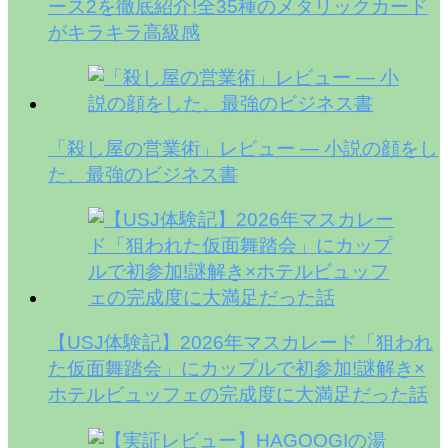
ース2を徹底紹介!全35種のメタリックカード
がキラキラ高級感
「殺し屋の営業術」レビュー — 小説の顔をし
た、最強のビジネス書
【USJ体験記】2026年マスカレード「狙われ
た仮面舞踏会」にカップルで初参加!謎解き×
ホテルビュッフェの完成度に大満足だった話