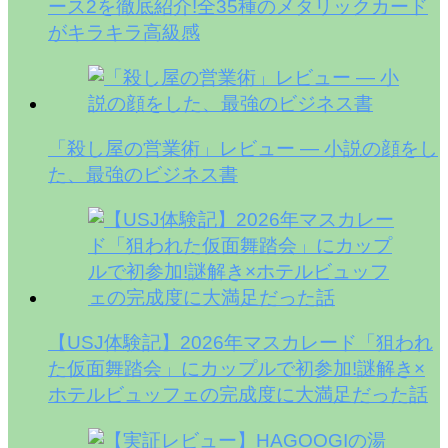
ース2を徹底紹介!全35種のメタリックカード
がキラキラ高級感
「殺し屋の営業術」レビュー — 小説の顔をし
た、最強のビジネス書
【USJ体験記】2026年マスカレード「狙われ
た仮面舞踏会」にカップルで初参加!謎解き×
ホテルビュッフェの完成度に大満足だった話