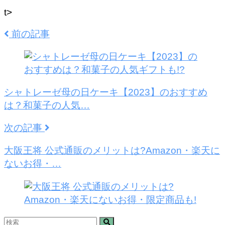
t>
前の記事
シャトレーゼ母の日ケーキ【2023】のおすすめ
は？和菓子の人気…
次の記事
大阪王将 公式通販のメリットは?Amazon・楽天に
ないお得・…