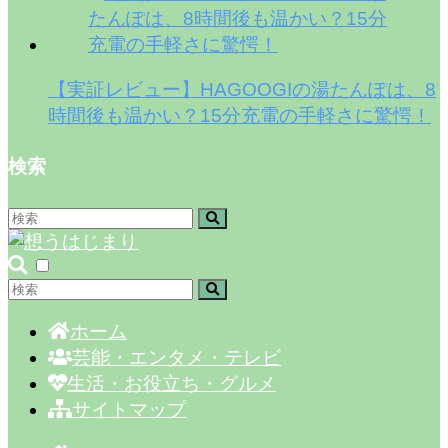
【実証レビュー】HAGOOGIの湯たんぽは、8
時間後も温かい？15分充電の手軽さに驚愕！
検索
ホーム
芸能・エンタメ・テレビ
生活・お役立ち・グルメ
サイトマップ