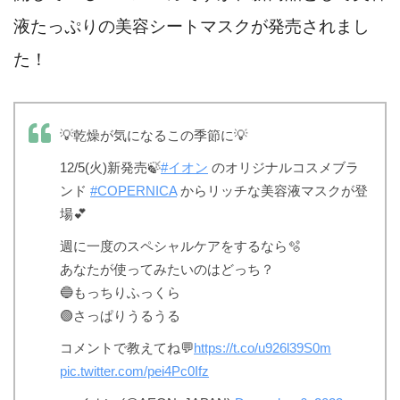
液たっぷりの美容シートマスクが発売されまし
た！
💡乾燥が気になるこの季節に💡
12/5(火)新発売🍃
#イオン
のオリジナルコスメブラ
ンド
#COPERNICA
からリッチな美容液マスクが登
場💕
週に一度のスペシャルケアをするなら🫧
あなたが使ってみたいのはどっち？
🔵もっちりふっくら
🟢さっぱりうるうる
コメントで教えてね💬
https://t.co/u926l39S0m
pic.twitter.com/pei4Pc0Ifz