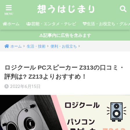
ホーム
芸能・エンタメ・テレビ
生活・お役立ち・グル
⚠️記事内に広告を含みます
ホーム
生活・技術
便利・お役立ち
ロジクール PCスピーカー Z313の口コミ・
評判は? Z213よりおすすめ！
2022年6月15日