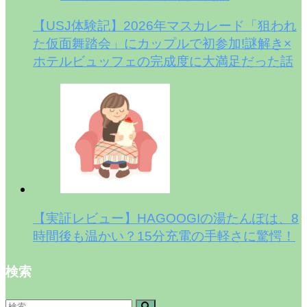
【USJ体験記】2026年マスカレード「狙われ
た仮面舞踏会」にカップルで初参加!謎解き×
ホテルビュッフェの完成度に大満足だった話
【実証レビュー】HAGOOGIの湯たんぽは、8
時間後も温かい？15分充電の手軽さに驚愕！
検索