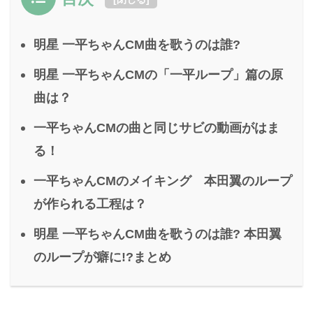
明星 一平ちゃんCM曲を歌うのは誰?
明星 一平ちゃんCMの「一平ループ」篇の原
曲は？
一平ちゃんCMの曲と同じサビの動画がはま
る！
一平ちゃんCMのメイキング 本田翼のループ
が作られる工程は？
明星 一平ちゃんCM曲を歌うのは誰? 本田翼
のループが癖に!?まとめ