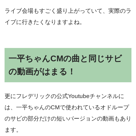
ライブ会場もすごく盛り上がっていて、実際のラ
イブに行きたくなりますよね。
一平ちゃんCMの曲と同じサビ
の動画がはまる！
更にフレデリックの公式Youtubeチャンネルに
は、一平ちゃんのCMで使われているオドループ
のサビの部分だけの短いバージョンの動画もあり
ます。