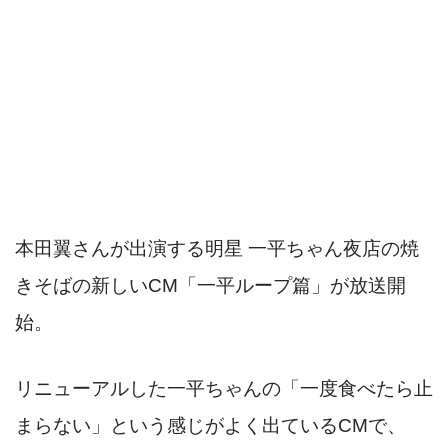
本田翼さんが出演する明星 一平ちゃん夜店の焼
きそばの新しいCM「一平ループ篇」が放送開
始。
リニューアルした一平ちゃんの「一度食べたら止
まらない」という感じがよく出ているCMで、