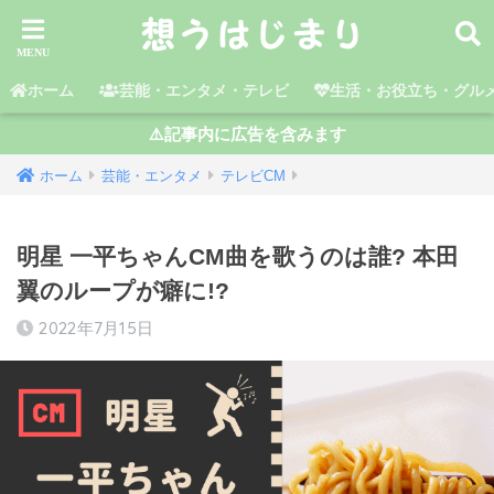
ホーム
芸能・エンタメ・テレビ
生活・お役立ち・グル
⚠️記事内に広告を含みます
ホーム
芸能・エンタメ
テレビCM
明星 一平ちゃんCM曲を歌うのは誰? 本田
翼のループが癖に!?
2022年7月15日