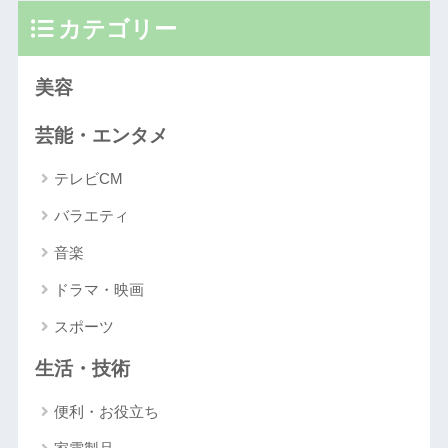
カテゴリー
美容
芸能・エンタメ
テレビCM
バラエティ
音楽
ドラマ・映画
スポーツ
生活・技術
便利・お役立ち