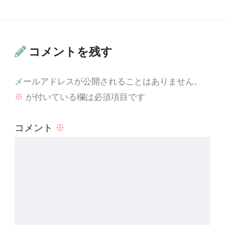
コメントを残す
メールアドレスが公開されることはありません。
※
が付いている欄は必須項目です
コメント
※