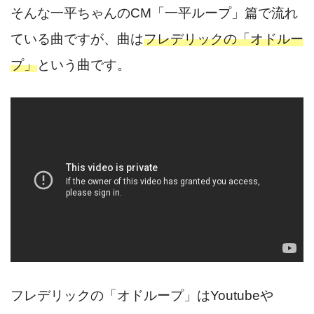
そんな一平ちゃんのCM「一平ループ」篇で流れ
ている曲ですが、曲は
フレデリックの「オドルー
プ」
という曲です。
フレデリックの「オドループ」はYoutubeや