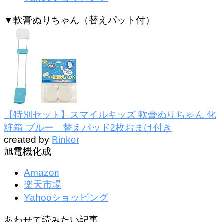
▼軟膏ぬりちゃん（替えパット付）
【特別セット】スマイルキッズ 軟膏ぬりちゃん 化
粧箱 ブルー 替えパッド2枚おまけ付き
created by
Rinker
旭電機化成
Amazon
楽天市場
Yahooショッピング
あわせて読みたい記事