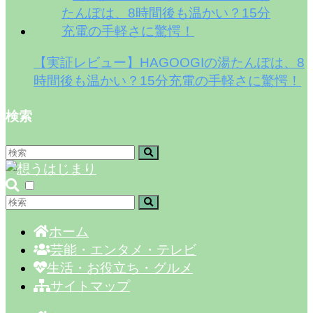
【実証レビュー】HAGOOGIの湯たんぽは、8
時間後も温かい？15分充電の手軽さに驚愕！
検索
ホーム
芸能・エンタメ・テレビ
生活・お役立ち・グルメ
サイトマップ