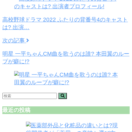
高校野球ドラマ 2022 ふたりの背番号4のキャスト
は? 出演…
次の記事
明星 一平ちゃんCM曲を歌うのは誰? 本田翼のルー
プが癖に!?
最近の投稿