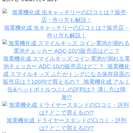
旭電機化成 虫キャッチリーの口コミは？販売店・
作り方も解説！
旭電機化成 スマイルキッズ コイン電池が測れる電
池チェッカー ADC-10の販売店はどこ？
旭電機化
成 スマイルキッズ ふたがトングになる保存容器の
販売店は？100均で買えるの？
旭電機化成 アルミ
缶&ペットボトルつぶしの評判は？ 潰し方は簡
単!?
旭電機化成 ドライヤースタンドの口コミ・評判
は? どこで買えるの!?