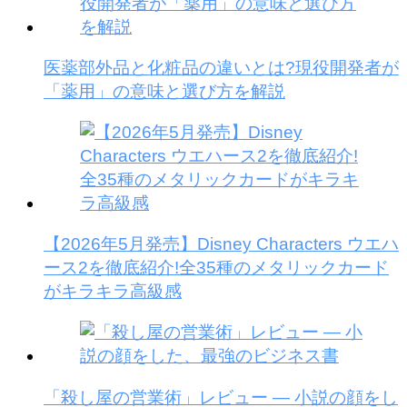
医薬部外品と化粧品の違いとは?現役開発者が
「薬用」の意味と選び方を解説
【2026年5月発売】Disney Characters ウエハ
ース2を徹底紹介!全35種のメタリックカード
がキラキラ高級感
「殺し屋の営業術」レビュー — 小説の顔をし