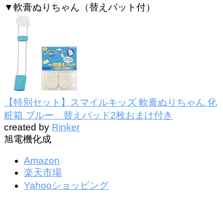
▼軟膏ぬりちゃん（替えパット付）
【特別セット】スマイルキッズ 軟膏ぬりちゃん 化
粧箱 ブルー 替えパッド2枚おまけ付き
created by
Rinker
旭電機化成
Amazon
楽天市場
Yahooショッピング