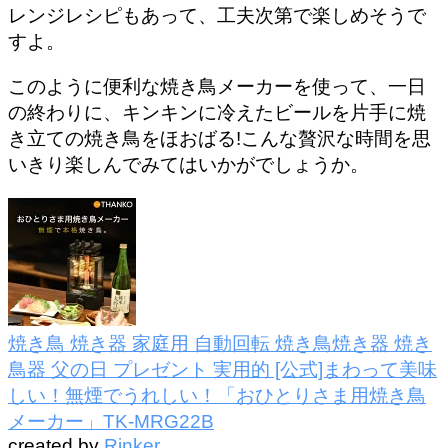
レンジレシピもあって、工夫次第で楽しめそうで
すよ。
このように便利な焼き鳥メーカーを使って、一日
の終わりに、キンキンに冷えたビールを片手に焼
き立ての焼き鳥をほおばる!こんな贅沢な時間を思
いきり楽しんでみてはいかがでしょうか。
焼き鳥 焼き器 家庭用 自動回転 焼き鳥焼き器 焼き
鳥器 父の日 プレゼント 実用的 [公式]まわって美味
しい！無煙でうれしい！「おひとりさま用焼き鳥
メーカー」TK-MRG22B
created by
Rinker