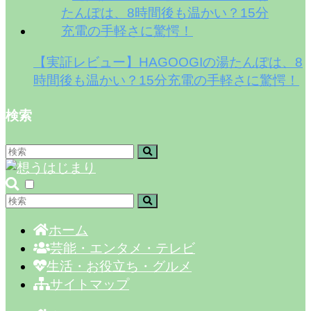
【実証レビュー】HAGOOGIの湯たんぽは、8
時間後も温かい？15分充電の手軽さに驚愕！
検索
ホーム
芸能・エンタメ・テレビ
生活・お役立ち・グルメ
サイトマップ