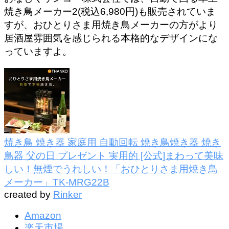
焼き鳥メーカー2(税込6,980円)も販売されていま
すが、おひとりさま用焼き鳥メーカーの方がより
居酒屋雰囲気を感じられる本格的なデザインにな
っていますよ。
焼き鳥 焼き器 家庭用 自動回転 焼き鳥焼き器 焼き
鳥器 父の日 プレゼント 実用的 [公式]まわって美味
しい！無煙でうれしい！「おひとりさま用焼き鳥
メーカー」TK-MRG22B
created by
Rinker
Amazon
楽天市場