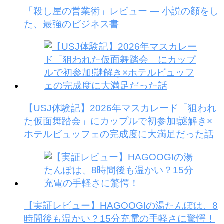
「殺し屋の営業術」レビュー — 小説の顔をし
た、最強のビジネス書
【USJ体験記】2026年マスカレード「狙われ
た仮面舞踏会」にカップルで初参加!謎解き×
ホテルビュッフェの完成度に大満足だった話
【実証レビュー】HAGOOGIの湯たんぽは、8
時間後も温かい？15分充電の手軽さに驚愕！