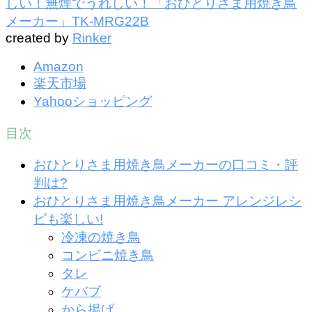
しい！無煙でうれしい！「おひとりさま用焼き鳥
メーカー」TK-MRG22B
created by
Rinker
Amazon
楽天市場
Yahooショッピング
目次
おひとりさま用焼き鳥メーカーの口コミ・評
判は?
おひとりさま用焼き鳥メーカー アレンジレシ
ピも楽しい!
冷凍の焼き鳥
コンビニ焼き鳥
タレ
ケバブ
から揚げ