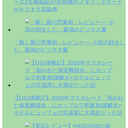
ース2を徹底紹介!全35種のメタリックカード
がキラキラ高級感
「殺し屋の営業術」レビュー — 小説の顔をし
た、最強のビジネス書
【USJ体験記】2026年マスカレード「狙われ
た仮面舞踏会」にカップルで初参加!謎解き×
ホテルビュッフェの完成度に大満足だった話