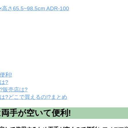
5.5~98.5cm ADR-100
便利!
は?
?販売店は?
?どこで買えるの!?まとめ
両手が空いて便利!