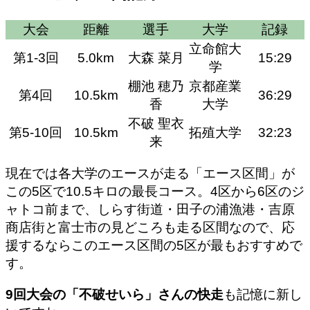
大会
距離
選手
大学
記録
立命館大
第1-3回
5.0km
大森 菜月
15:29
学
棚池 穂乃
京都産業
第4回
10.5km
36:29
香
大学
不破 聖衣
第5-10回
10.5km
拓殖大学
32:23
来
現在では各大学のエースが走る「エース区間」が
この5区で10.5キロの最長コース。4区から6区のジ
ャトコ前まで、しらす街道・田子の浦漁港・吉原
商店街と富士市の見どころも走る区間なので、応
援するならこのエース区間の5区が最もおすすめで
す。
9回大会の「不破せいら」さんの快走
も記憶に新し