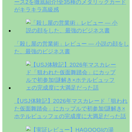
ース2を徹底紹介!全35種のメタリックカード
がキラキラ高級感
「殺し屋の営業術」レビュー — 小説の顔をし
た、最強のビジネス書
【USJ体験記】2026年マスカレード「狙われ
た仮面舞踏会」にカップルで初参加!謎解き×
ホテルビュッフェの完成度に大満足だった話