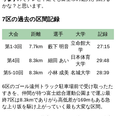
かな？と思います。
7区の過去の区間記録
大会
距離
選手
大学
記録
立命館大
第1-3回
7.7km
藪下 明音
27:15
学
日本体育
第4回
8.3km
細田 あい
29:48
大学
第5-10回
8.3km
小林 成美
名城大学
28:39
6区のゴール遠州トラック駐車場前で受け取ったた
すきを、仲間が待つ富士総合運動公園まで運ぶ
最
終7区は8.3kmでありがら高低差が169mもある急
な上り坂
を駆け上がっていく最も大変な区間。