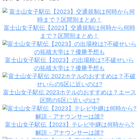
富士山女子駅伝【2023】交通規制は何時から何時
まで？区間別まとめ！
富士山女子駅伝【2023】の出場校は?不破せいら
の拓殖大学は？優勝予想も
富士山女子駅伝 2023ホテルのおすすめは？エース
区間の5区に近いのは?
富士山女子駅伝【2023】テレビ中継は何時から?
解説・アナウンサーは誰?