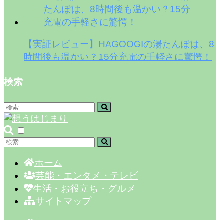
【実証レビュー】HAGOOGIの湯たんぽは、8
時間後も温かい？15分充電の手軽さに驚愕！
検索
ホーム
芸能・エンタメ・テレビ
生活・お役立ち・グルメ
サイトマップ