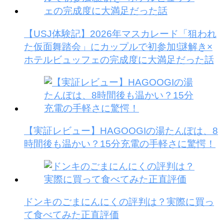
【USJ体験記】2026年マスカレード「狙われ
た仮面舞踏会」にカップルで初参加!謎解き×
ホテルビュッフェの完成度に大満足だった話
【実証レビュー】HAGOOGIの湯たんぽは、8
時間後も温かい？15分充電の手軽さに驚愕！
ドンキのごまにんにくの評判は？実際に買っ
て食べてみた正直評価