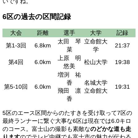
いですね。
6区の過去の区間記録
大会
距離
選手
大学
記録
太田 琴
立命館大
第1-3回
6.8km
21:37
菜
学
上原 明
第4回
6.0km
松山大学
19:38
悠美
増渕 祐
香
名城大学
第5-10回
6.0km
19:31
飛田 凛
立命館大
香
5区のエース区間からのたすきを受け取って7区の
最終ランナーに繋ぐ大事な6区は現在では6.0キロ
のコース。富士山の撮影も素敵な
のどかな道も走
ります
のでテレビ中継でも富士市の魅力が伝わる