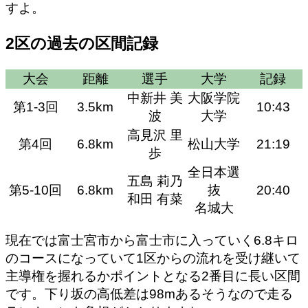
すよ。
2区の過去の区間記録
大会
距離
選手
大学
記録
中新井 美
大阪学院
第1-3回
3.5km
10:43
波
大学
高見沢 里
第4回
6.8km
松山大学
21:19
歩
全日本選
五島 莉乃
第5-10回
6.8km
抜
20:40
和田 有菜
名城大
現在では富士宮市から富士市に入っていく6.8キロ
のコースになっていて1区からの流れを受け継いて
主導権を握れるかポイントとなる2番目に長い区間
です。下り坂の高低差は98mあるそうなので走る