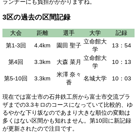
ランナーにも負担がかかりますね。
3区の過去の区間記録
大会
距離
選手
大学
記録
立命館大
第1-3回
4.4km
園田 聖子
13：54
学
立命館大
第4回
3.3km
大森 菜月
10：13
学
米澤 奈々
第5-10回
3.3km
名城大学
10：03
香
現在では富士市の石井鉄工所から富士市交流プラ
ザまでの3.3キロのコースになっていて比較的、ゆ
るやかな下り坂なのであまり大きな順位の変動は
多くはない区間かも知れません。第10回に新記録
が更新されたので注目です。