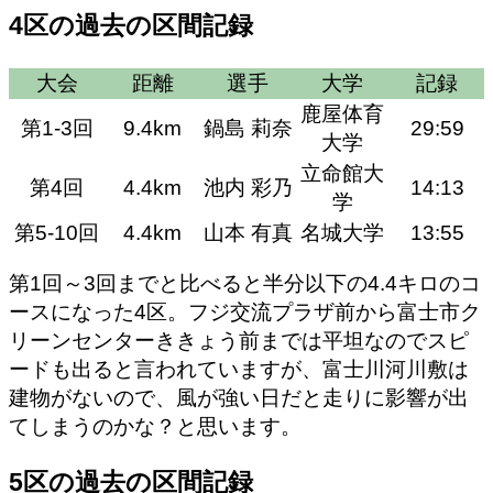
4区の過去の区間記録
大会
距離
選手
大学
記録
鹿屋体育
第1-3回
9.4km
鍋島 莉奈
29:59
大学
立命館大
第4回
4.4km
池内 彩乃
14:13
学
第5-10回
4.4km
山本 有真
名城大学
13:55
第1回～3回までと比べると半分以下の4.4キロのコ
ースになった4区。フジ交流プラザ前から富士市ク
リーンセンターききょう前までは
平坦なのでスピ
ードも出ると言われています
が、富士川河川敷は
建物がないので、風が強い日だと走りに影響が出
てしまうのかな？と思います。
5区の過去の区間記録